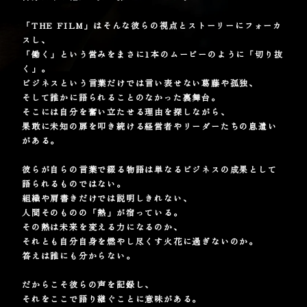
「THE FILM」はそんな彼らの視点とストーリーにフォーカ
スし、
「働く」という営みをまさに1本のムービーのように「切り抜
く」。
ビジネスという言葉だけでは言い表せない葛藤や孤独、
そして誰かに語られることのなかった裏舞台。
そこには自分を奮い立たせる理由を探しながら、
果敢に未知の扉を叩き続ける経営者やリーダーたちの息遣い
がある。
彼らが自らの言葉で綴る物語は単なるビジネスの成果として
語られるものではない。
組織や肩書きだけでは説明しきれない、
人間そのものの「熱」が宿っている。
その熱は未来を変える力になるのか、
それとも自分自身を燃やし尽くす火花に過ぎないのか。
答えは誰にも分からない。
だからこそ彼らの声を記録し、
それをここで語り継ぐことに意味がある。