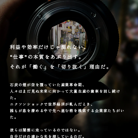
利益や効率だけじゃ測れない、
“仕事”の本質をあぶり出す。
それが「働く」を「切り抜く」理由だ。
石炭の煙が空を覆っていた産業革命期、
人々はまだ見ぬ未来に向かって大量生産の歯車を回し続け
た。
ニクソンショックで世界経済が軋んだとき、
誰もが息を潜める中で先へ進む術を模索する企業家たちがい
た。
彼らは闇雲に走っているのではない。
自分だけの確かな光を探しているのだ。