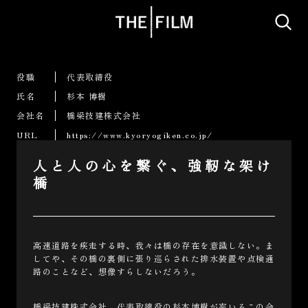
役職
代表取締役
氏名
杉本 博樹
会社名
橋梁技建株式会社
URL
https://www.kyoryogiken.co.jp/
人と人の心を繋ぐ、強靭な架け
橋
高速道路を疾走する時、我々は橋の存在を意識しない。ま
してや、その橋の裏側に張り巡らされた排水装置や点検通
路のことなど、想像すらしないだろう。
橋梁技建株式会社。代表取締役の杉本博樹が率いるこの会