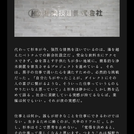
代わって杉本が今、強烈な情熱を注いでいるのは、海を越
えたベトナムでの新会社設立だ 。安全な飲料水にアクセ
スできず、命を落とす子供たちが多い地域に、簡易的な浄
水装置を普及させるプロジェクトを進めている 。 それ
は、黒子の仕事で渇いた心を満たすための、必然的な挑戦
だった 。「自分たちがやったことが、ダイレクトにその
人の喜びに繋がるような、そういった仕事っていうものも
やりたいなと思っていて」と杉本は静かに、しかし熱を込
めて語る 。社会に貢献している実感が持てるならば、業
種は何でもいい 。それが彼の実感だ。
仕事とは何か。誰もが好きなことを仕事にできるわけでは
ない 。生きるために働くのが、大半のリアルだ 。しか
し、杉本はそこで思考を止めない。 「覚悟を決めると、
その仕事って楽しくなると思います。つまりこれは解釈力