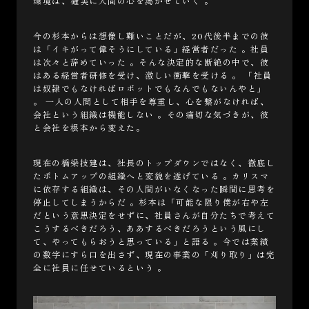
環境は、確実に人間の心を渇かせていく 。
今の杉本からは想像し難いことだが、20代後半までの彼
は「イキがって偉そうにしている」経営者だった 。社員
は次々と辞めていった 。そんな決定的な断絶の中で、彼
はある経営者研修を受け、激しい衝撃を受ける 。 「社員
は奴隷でもなければロボットでもなんでもないんやと」
。 一人の人間として相手を尊重し、心を繋がなければ、
会社という組織は機能しない 。その痛切な気づきが、彼
と会社を根本から変えた。
現在の橋梁技建は、社長のトップダウンではなく、徹底し
たボトムアップの組織へと変貌を遂げている 。カリスマ
に依存する組織は、その人間がいなくなった瞬間に思考を
停止してしまうからだ 。杉本は「可能な限り僕が右や左
だという意思決定をせずに、社員さんが自分たちで考えて
こうするべきだろう、ああするべきだろうという風にし
て、やってもらおうと思っている」と語る 。今では業績
の数字にすら口を出さず、現在の事業の「刈り取り」は完
全に社員に任せているという 。