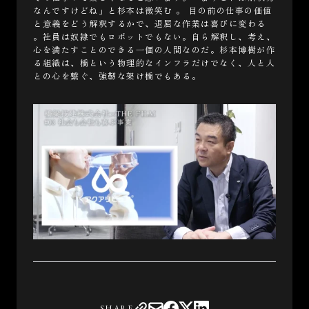
なんですけどね」と杉本は微笑む 。 目の前の仕事の価値
と意義をどう解釈するかで、退屈な作業は喜びに変わる
。社員は奴隷でもロボットでもない。自ら解釈し、考え、
心を満たすことのできる一個の人間なのだ。杉本博樹が作
る組織は、橋という物理的なインフラだけでなく、人と人
との心を繋ぐ、強靭な架け橋でもある。
SHARE