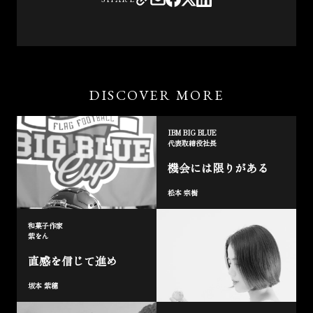
DISCOVER MORE
IBM BIG BLUE
代表取締役社長
機会には限りがある
松本 宗樹
和菓子作家
紫をん
直感を信じて進め
坂本 紫穗