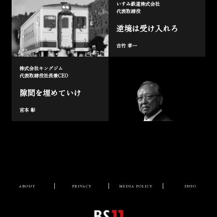
いすみ鉄道株式会社
代表取締役
逆境は受け入れろ
古竹 孝一
株式会社キングジム
代表取締役社長兼CEO
隙間を埋めていけ
宮本 彰
ABOUT
PRIVACY
MEDIA POLICY
INFO