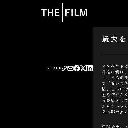
過去を
アスベスト
SHARE
縁性に優れ
し、その繊
て「静かな
期、日本中
腫や肺がん
る脅威とし
からないう
その影を落
津軽で今、