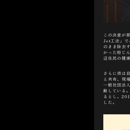
この決意が原
Jet工法」
のまま除去
かった粉じ
辺住民の健
さらに彼は
と共有、現
一般社団法人
動している
るとし、20
した。