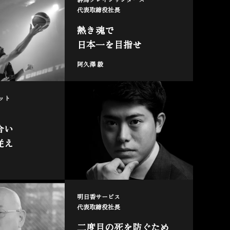
代表取締役社長
熱き魂で
日本一を目指せ
阿久澤 毅
ット
合い
従え
明日香サービス
代表取締役社長
二度目の死を防ぐため