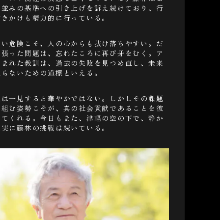
米並みの基準への引き上げを訴え続けており、行
働きかけも精力的に行っている。
ない危険こそ、人の心からも抜け落ちやすい。だ
を張った問題は、忘れたころに再び牙をむく。ア
刻まれた教訓は、過去の失敗を見つめ直し、未来
怠らないための道標といえる。
題は一見すると華やかではない。しかしその課題
り組む姿勢こそが、真の社会貢献であることを彼
えてくれる。今日もまた、津軽の空の下で、静か
確実に藤林の挑戦は続いている。