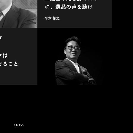
に、遺品の声を聴け
平木 智之
ド
クは
けること
INFO