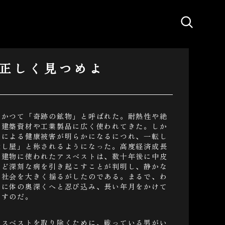
正しく見つめよ
はかつて「奇跡の鉱物」と呼ばれた。耐熱性や絶
、建築資材や工業製品に広く使われてきた。しか
維による健康被害が明らかになるにつれ、一転し
殺し屋」と称されるようになった。高度経済成長
の建物に使われたアスベストは、数十年後に中皮
など深刻な病を引き起こすことが判明し、静かな
て社会を大きく揺るがしたのである。まるで、わ
ちに体の奥深くへと忍び込み、長い年月をかけて
とすのだ。
アスベストを取り除くために、戦っている男がい