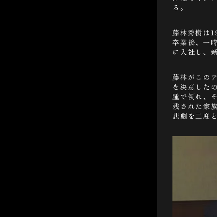
る。
藤林秀樹は1
卒業後、一
に入社し、
藤林がこの
を決意した
腫で倒れ、
残された家
悲劇を二度