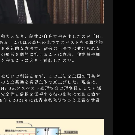
動力となり、藤林が自身で生み出したのが「Hi-
である。これは超高圧の水でアスベストを湿潤状態
する革新的な方法で、従来の工法では避けられな
んの飛散を劇的に抑えることに成功、作業員や周
康を守ることに大きく貢献したのだ。
自社だけの利益とせず、この工法を全国の同業者
場の安全基準を業界全体で底上げした。現在は、
Hi-Jetアスベスト処理協会の理事長としても活
。安全性と信頼を重視する彼の姿勢は表彰に値す
18年と2021年には青森県発明協会会長賞を受賞