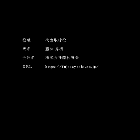
役職
代表取締役
氏名
藤林 秀樹
会社名
株式会社藤林商会
URL
https://fujibayashi.co.jp/