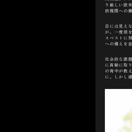
り厳しい欧
政機関への
目には見え
が、一度根
スベストに
への備えを
社会的な課
に真摯に取
の背中が教
に、しかし